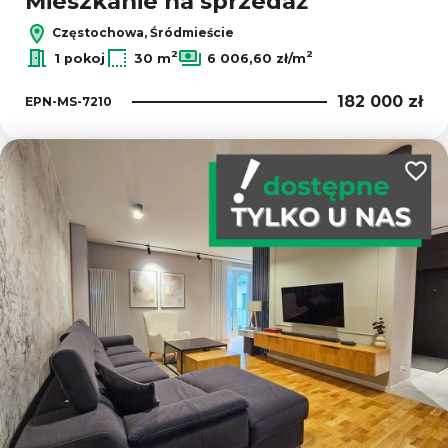
Mieszkanie na sprzedaż
Częstochowa, Śródmieście
2
2
1 pokoj
30 m
6 006,60 zł/m
182 000 zł
EPN-MS-7210
Dodaj