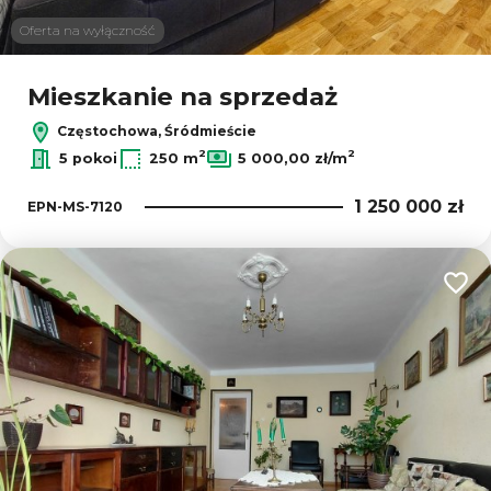
Oferta na wyłączność
Mieszkanie na sprzedaż
Częstochowa, Śródmieście
2
2
5 pokoi
250 m
5 000,00 zł/m
1 250 000 zł
EPN-MS-7120
Dodaj