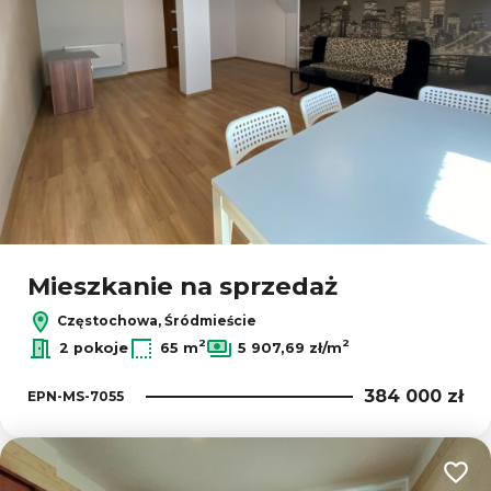
Mieszkanie na sprzedaż
Częstochowa, Śródmieście
2
2
2 pokoje
65 m
5 907,69 zł/m
384 000 zł
EPN-MS-7055
Dodaj