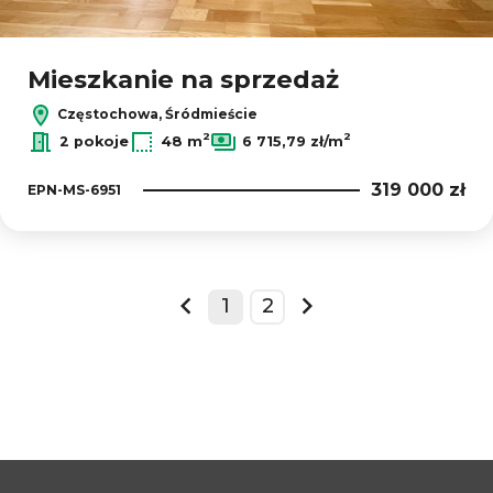
Mieszkanie na sprzedaż
Częstochowa, Śródmieście
2
2
2 pokoje
48 m
6 715,79 zł/m
319 000 zł
EPN-MS-6951
1
2
prev
next