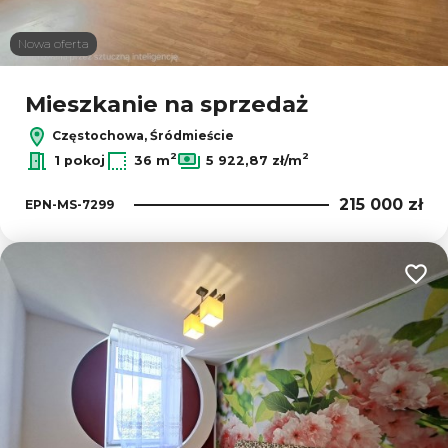
Nowa oferta
Mieszkanie na sprzedaż
Częstochowa, Śródmieście
2
2
1 pokoj
36 m
5 922,87 zł/m
215 000 zł
EPN-MS-7299
Dodaj