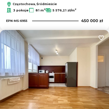
Częstochowa, Śródmieście
2
2
3 pokoje
81 m
5 576,21 zł/m
450 000 zł
EPN-MS-6955
Dodaj