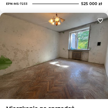
525 000 zł
EPN-MS-7233
Dodaj