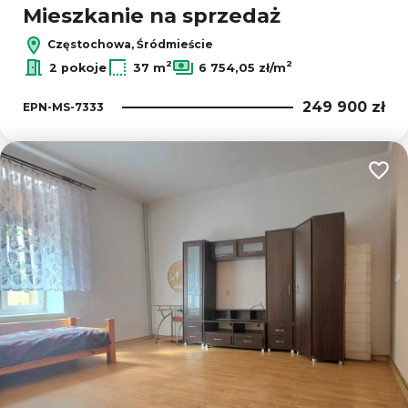
Mieszkanie na sprzedaż
Częstochowa, Śródmieście
2
2
2 pokoje
37 m
6 754,05 zł/m
249 900 zł
EPN-MS-7333
Dodaj