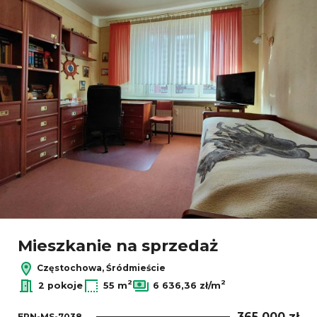
Mieszkanie na sprzedaż
Częstochowa, Śródmieście
2
2
2 pokoje
55 m
6 636,36 zł/m
365 000 zł
EPN-MS-7038