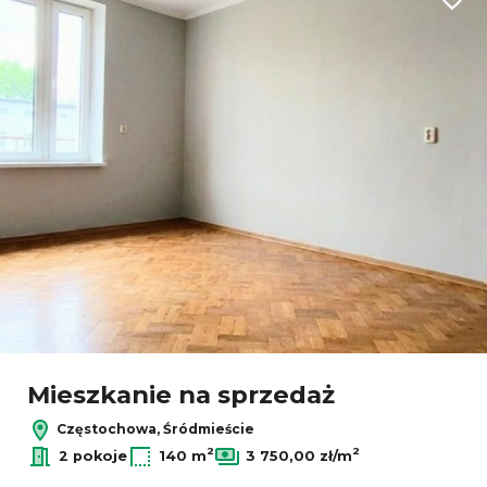
Dodaj
Mieszkanie na sprzedaż
Częstochowa, Śródmieście
2
2
2 pokoje
140 m
3 750,00 zł/m