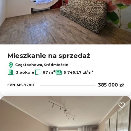
Mieszkanie na sprzedaż
Częstochowa, Śródmieście
2
2
3 pokoje
67 m
5 746,27 zł/m
385 000 zł
EPN-MS-7280
Dodaj