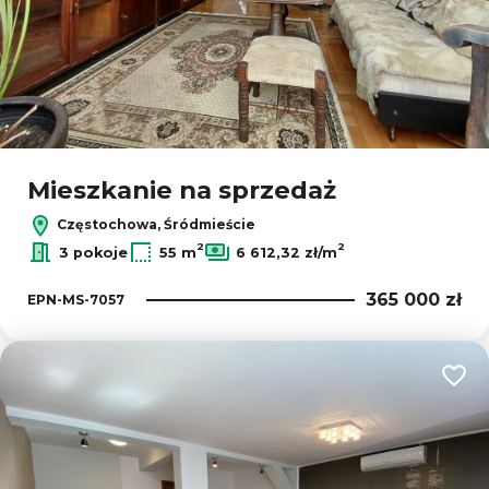
Mieszkanie na sprzedaż
Częstochowa, Śródmieście
2
2
3 pokoje
55 m
6 612,32 zł/m
365 000 zł
EPN-MS-7057
Dodaj