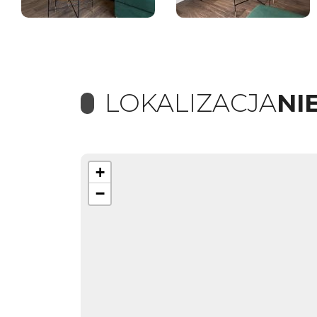
LOKALIZACJA
NI
+
−