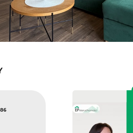
Y
186