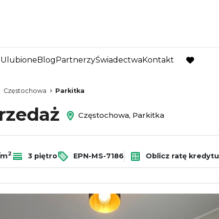
Ulubione
Blog
Partnerzy
Świadectwa
Kontakt
favorite
Częstochowa
Parkitka
przedaż
Częstochowa, Parkitka
2
ł/m
3 piętro
EPN-MS-7186
Oblicz ratę kredytu