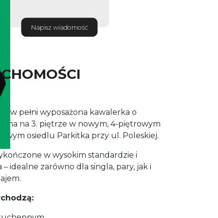
Napisz wiadomość
UCHOMOŚCI
 i w pełni wyposażona kawalerka o
ożona na 3. piętrze w nowym, 4-piętrowym
owym osiedlu Parkitka przy ul. Poleskiej.
wykończone w wysokim standardzie i
 idealne zarówno dla singla, pary, jak i
najem.
wchodzą:
 kuchennym