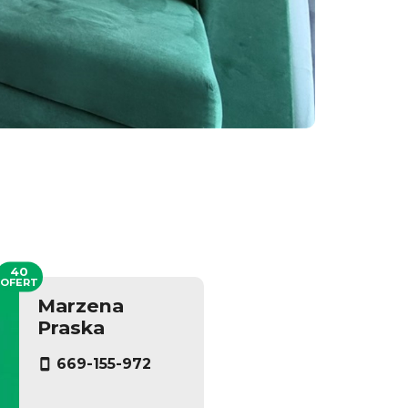
40
OFERT
Marzena
Praska
669-155-972