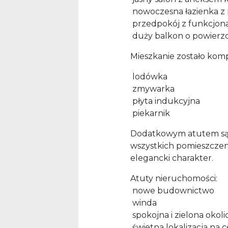
nowoczesna łazienka z
przedpokój z funkcjona
duży balkon o powierzc
Mieszkanie zostało kom
lodówka
zmywarka
płyta indukcyjna
piekarnik
Dodatkowym atutem są 
wszystkich pomieszczen
elegancki charakter.
Atuty nieruchomości:
nowe budownictwo
winda
spokojna i zielona okoli
świetna lokalizacja na c