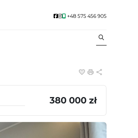
Social link
Social link
+48 575 456 905
Dodaj do ulubiony
Drukuj
Udostępnij
380 000 zł