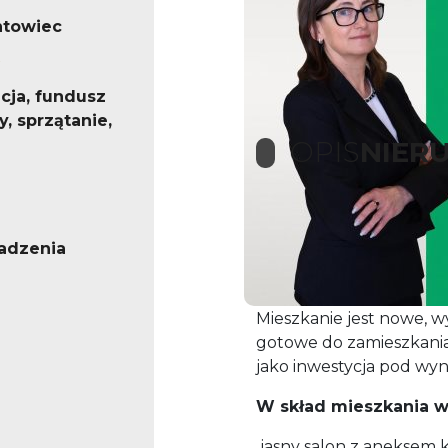
ntowiec
cja, fundusz
, sprzątanie,
OPIS
NIER
Na sprzedaż nowoczesna
adzenia
powierzchni 26 m², poł
bloku z windą na prestiż
Mieszkanie jest nowe, 
gotowe do zamieszkania –
jako inwestycja pod wy
W skład mieszkania 
jasny salon z aneksem