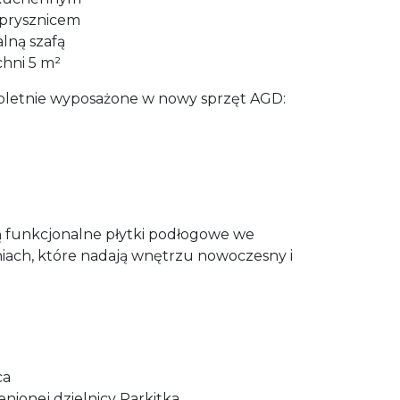
 prysznicem
lną szafą
hni 5 m²
pletnie wyposażone w nowy sprzęt AGD:
funkcjonalne płytki podłogowe we
iach, które nadają wnętrzu nowoczesny i
ca
enionej dzielnicy Parkitka