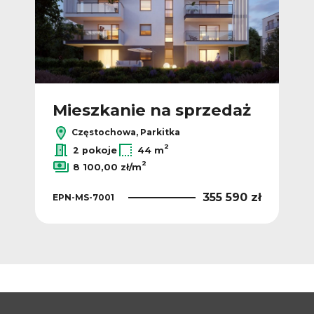
ż
Mieszkanie na sprzedaż
M
Częstochowa, Parkitka
2
2 pokoje
44 m
2
8 100,00 zł/m
 zł
355 590 zł
EPN-MS-7001
EPN