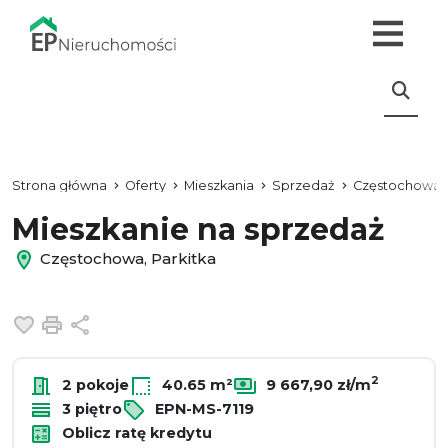
Strona główna
Oferty
Mieszkania
Sprzedaż
Częstochowa
Mieszkanie na sprzedaż
Częstochowa, Parkitka
Dodaj do ulubionych
Drukuj
Udostępnij
2
2 pokoje
40.65 m²
9 667,90 zł/m
3 piętro
EPN-MS-7119
Oblicz ratę kredytu