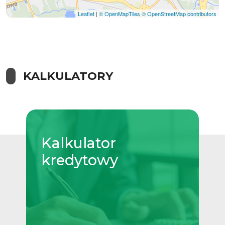
Leaflet
|
© OpenMapTiles
© OpenStreetMap contributors
KALKULATORY
Kalkulator
kredytowy