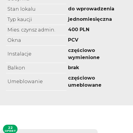
do wprowadzenia
Stan lokalu
jednomiesięczna
Typ kaucji
400 PLN
Mies. czynsz admin.
PCV
Okna
częściowo
Instalacje
wymienione
brak
Balkon
częściowo
Umeblowanie
umeblowane
22
OFERT