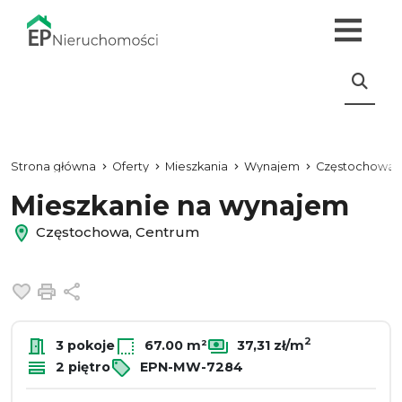
Strona główna
Oferty
Mieszkania
Wynajem
Częstochowa
Mieszkanie na wynajem
Częstochowa, Centrum
Dodaj do ulubionych
Drukuj
Udostępnij
2
3 pokoje
67.00 m²
37,31 zł/m
2 piętro
EPN-MW-7284