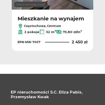
Oferta na wyłączność
Mieszkanie na wynajem
Częstochowa, Centrum
2
2
2 pokoje
32 m
75,80 zł/m
2 450 zł
EPN-MW-7007
EP nieruchomości S.C. Eliza Pabis,
Przemysław Kwak