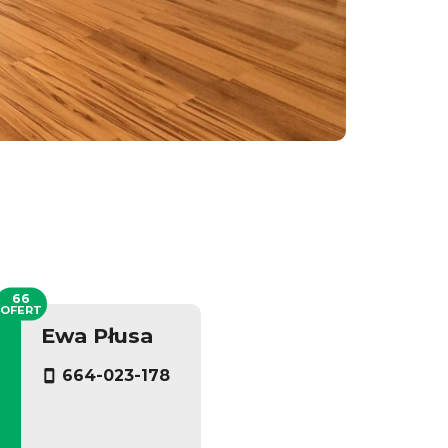
66
OFERT
Ewa Płusa
664-023-178