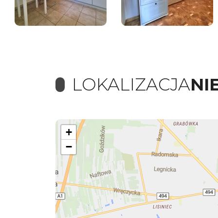
LOKALIZACJA
NI
+
−