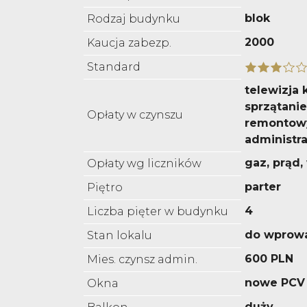
blok
Rodzaj budynku
2000
Kaucja zabezp.
Standard
telewizja 
sprzątanie
Opłaty w czynszu
remontowy
administra
gaz, prąd
Opłaty wg liczników
parter
Piętro
4
Liczba pięter w budynku
do wprow
Stan lokalu
600 PLN
Mies. czynsz admin.
nowe PCV
Okna
duży