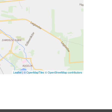
Leaflet
|
© OpenMapTiles
© OpenStreetMap contributors