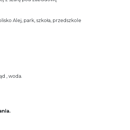
sko Alej, park, szkoła, przedszkole
e
ąd , woda.
nia.