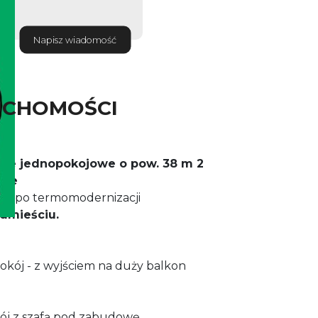
Napisz wiadomość
UCHOMOŚCI
nie
jednopokojowe o
pow. 38 m 2
rze
ku po termomodernizacji
dmieściu.
okój - z wyjściem na duży balkon
ój z szafą pod zabudowę