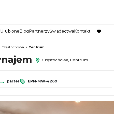
Ulubione
Blog
Partnerzy
Świadectwa
Kontakt
favorite
Częstochowa
Centrum
wynajem
Częstochowa, Centrum
parter
EPN-MW-4269