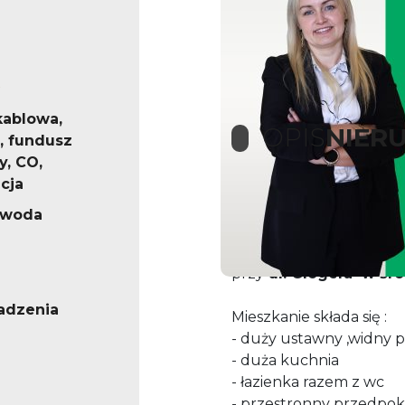
kablowa,
OPIS
NIER
, fundusz
, CO,
cja
Przedstawiamy mieszka
, woda
znajdujące się
na
pa
rte
w czteropiętrowym blo
przy
ul. Glogera
w śró
adzenia
Mieszkanie składa się :
- duży ustawny ,widny p
- duża kuchnia
- łazienka razem z wc
- przestronny przedpok