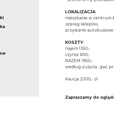
LOKALIZACJA
:
ki
mieszkanie w centrum bli
,szereg sklepów,
ska
przystanki autobusow
KOSZTY
:
najem 1350,-
ne
czynsz 600,-
RAZEM 1950,-
według zużycia : gaz, pr
Kaucja 2000,- zł
Zapraszamy do ogląda