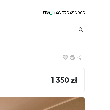
Social link
Social link
+48 575 456 905
Dodaj do ulubiony
Drukuj
Udostępnij
1 350 zł