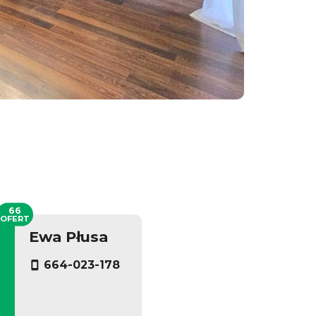
66
OFERT
Ewa Płusa
664-023-178