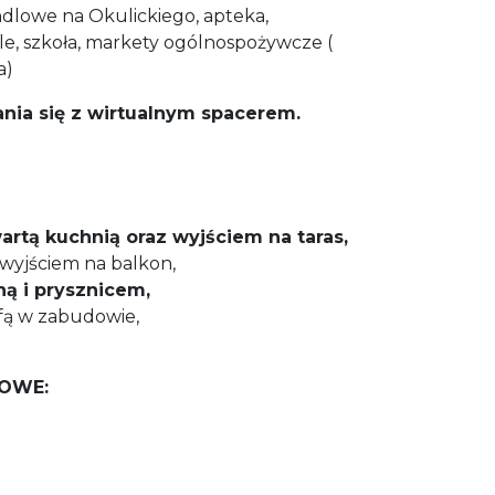
lowe na Okulickiego, apteka,
le, szkoła, markety ogólnospożywcze (
a)
ia się z wirtualnym spacerem.
twartą kuchnią oraz wyjściem na taras,
z wyjściem na balkon,
ną i prysznicem,
afą w zabudowie,
KOWE: