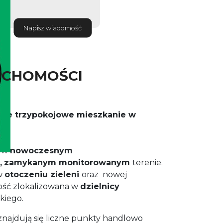
Napisz wiadomość
UCHOMOŚCI
nne trzypokojowe mieszkanie w
e w
nowoczesnym
,
zamykanym monitorowanym
terenie.
 w
otoczeniu zieleni
oraz nowej
ść zlokalizowana w
dzielnicy
ckiego.
i znajdują się liczne punkty handlowo