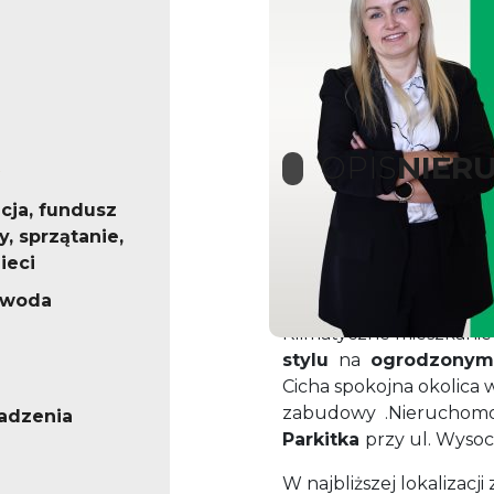
OPIS
NIER
cja, fundusz
, sprzątanie,
Na sprzedaż przestro
ieci
dzielnicy Parkitka.
, woda
Klimatyczne mieszkani
stylu
na
ogrodzonym
Cicha spokojna okolica
zabudowy .Nieruchomo
adzenia
Parkitka
przy ul. Wyso
W najbliższej lokalizacj