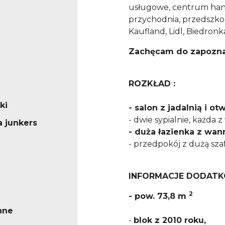
usługowe, centrum hand
przychodnia, przedszko
Kaufland, Lidl, Biedronk
Zachęcam do zapoznan
ROZKŁAD :
ki
- salon z jadalnią i o
- dwie sypialnie, każda 
a junkers
- duża łazienka z wan
- przedpokój z dużą sz
INFORMACJE DODAT
2
-
pow. 73,8 m
nne
-
blok z 2010 roku,