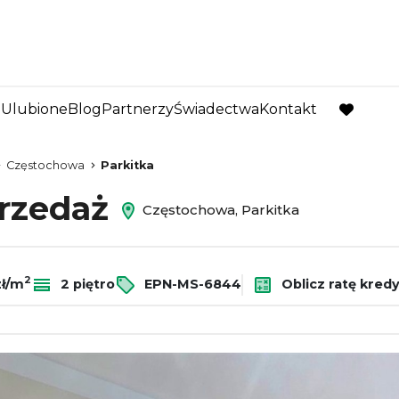
Ulubione
Blog
Partnerzy
Świadectwa
Kontakt
favorite
Częstochowa
Parkitka
przedaż
Częstochowa, Parkitka
2
zł/m
2 piętro
EPN-MS-6844
Oblicz ratę kred