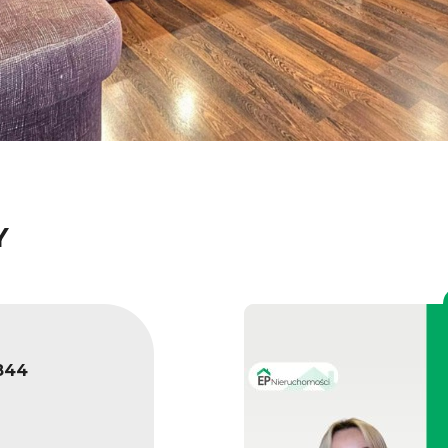
Y
844