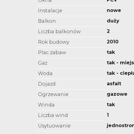
Okna
nowe
Instalacje
duży
Balkon
2
Liczba balkonów
2010
Rok budowy
tak
Plac zabaw
tak - miejs
Gaz
tak - ciepł
Woda
asfalt
Dojazd
gazowe
Ogrzewanie
tak
Winda
1
Liczba wind
jednostro
Usytuowanie