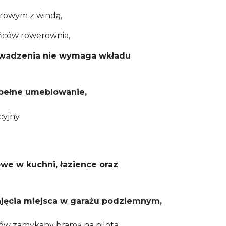
ętrowym z windą,
ańców rowerownia,
owadzenia nie wymaga wkładu
 pełne umeblowanie,
cyjny
we w kuchni, łazience oraz
najęcia miejsca w garażu podziemnym,
ców zamykany bramą na pilota,