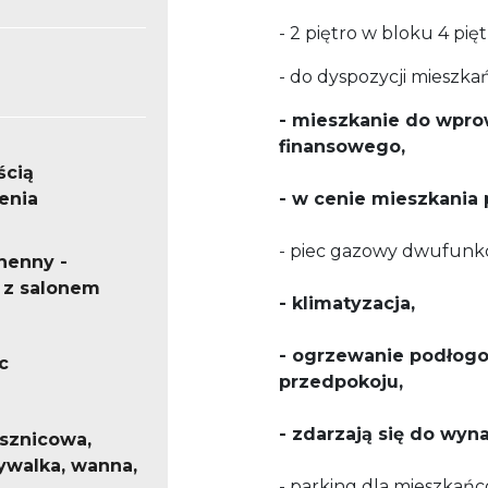
- 2 piętro w bloku 4 pi
- do dyspozycji mieszk
- mieszkanie do wpr
finansowego,
ścią
enia
- w cenie mieszkania
- piec gazowy dwufunk
henny -
 z salonem
- klimatyzacja,
- ogrzewanie podłogo
c
przedpokoju,
- zdarzają się do wy
ysznicowa,
ywalka, wanna,
- parking dla mieszkań