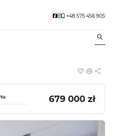
Social link
Social link
+48 575 456 905
Dodaj do ulubiony
Drukuj
Udostępnij
679 000 zł
ytu