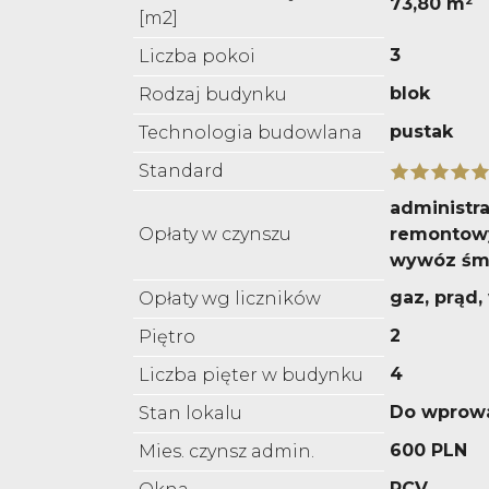
73,80 m²
[m2]
3
Liczba pokoi
blok
Rodzaj budynku
pustak
Technologia budowlana
Standard
administra
Opłaty w czynszu
remontowy
wywóz śm
gaz, prąd
Opłaty wg liczników
2
Piętro
4
Liczba pięter w budynku
Do wprow
Stan lokalu
600 PLN
Mies. czynsz admin.
PCV