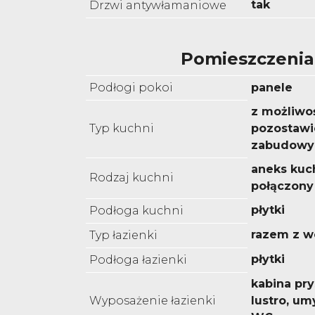
tak
Drzwi antywłamaniowe
Pomieszczenia
Podłogi pokoi
panele
z możliwo
Typ kuchni
pozostawi
zabudowy
aneks kuc
Rodzaj kuchni
połączony
płytki
Podłoga kuchni
razem z w
Typ łazienki
płytki
Podłoga łazienki
kabina pr
Wyposażenie łazienki
lustro, um