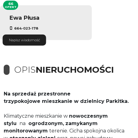
66
OFERT
Ewa Płusa
664-023-178
Napisz wiadomość
OPIS
NIERUCHOMOŚCI
Na sprzedaż przestronne
trzypokojowe mieszkanie w dzielnicy Parkitka.
Klimatyczne mieszkanie w
nowoczesnym
stylu
na
ogrodzonym,
zamykanym
monitorowanym
terenie. Cicha spokojna okolica