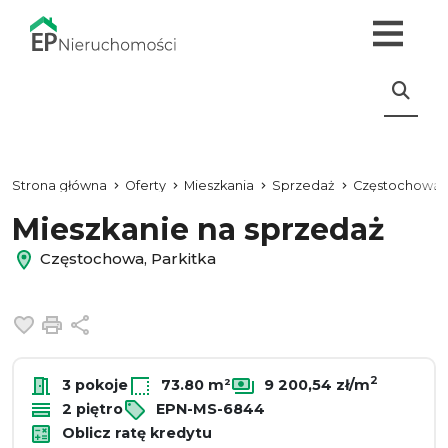
Strona główna
Oferty
Mieszkania
Sprzedaż
Częstochowa
Mieszkanie na sprzedaż
Częstochowa, Parkitka
Dodaj do ulubionych
Drukuj
Udostępnij
2
3 pokoje
73.80 m²
9 200,54 zł/m
2 piętro
EPN-MS-6844
Oblicz ratę kredytu