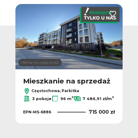
Dodaj do ulubionych
Dodaj do ulub
Oferta na wyłączność
ż
Mieszkanie na sprzedaż
M
Częstochowa, Parkitka
2
2
2
ł/m
3 pokoje
96 m
7 486,91 zł/m
 zł
715 000 zł
EPN-MS-6886
EPN