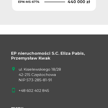
 zł
440 000 zł
EPN-MS-6774
EPN
EP nieruchomości S.C. Eliza Pabis,
Przemysław Kwak
ul. Kisielewskiego 18/28
42-215 Częstochowa
NIP 573-285-81-91
+48 602 402 845