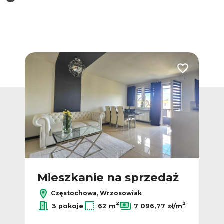
Dodaj do ulubionych
Dodaj do ulub
Nowa
ż
Mieszkanie na sprzedaż
M
Częstochowa, Wrzosowiak
2
2
2
ł/m
3 pokoje
62 m
7 096,77 zł/m