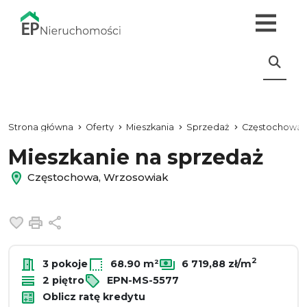
Strona główna
Oferty
Mieszkania
Sprzedaż
Częstochowa
Mieszkanie na sprzedaż
Częstochowa, Wrzosowiak
Dodaj do ulubionych
Drukuj
Udostępnij
2
3 pokoje
68.90 m²
6 719,88 zł/m
2 piętro
EPN-MS-5577
Oblicz ratę kredytu