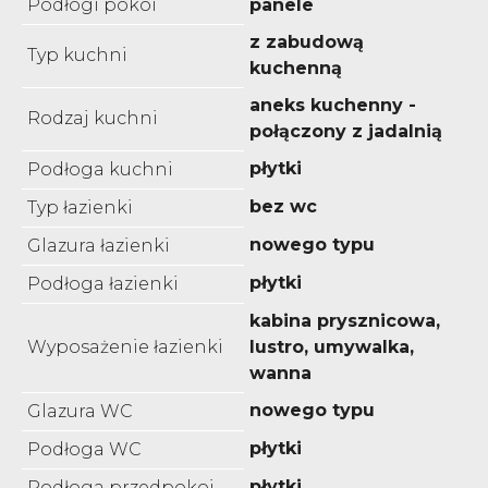
Podłogi pokoi
panele
z zabudową
Typ kuchni
kuchenną
aneks kuchenny -
Rodzaj kuchni
połączony z jadalnią
płytki
Podłoga kuchni
bez wc
Typ łazienki
nowego typu
Glazura łazienki
płytki
Podłoga łazienki
kabina prysznicowa,
Wyposażenie łazienki
lustro, umywalka,
wanna
nowego typu
Glazura WC
płytki
Podłoga WC
płytki
Podłoga przedpokoi