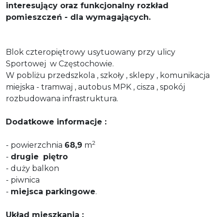
interesujący oraz funkcjonalny rozkład
pomieszczeń - dla wymagających.
Blok czteropiętrowy usytuowany przy ulicy
Sportowej w Częstochowie.
W pobliżu przedszkola , szkoły , sklepy , komunikacja
miejska - tramwaj , autobus MPK , cisza , spokój
rozbudowana infrastruktura.
Dodatkowe informacje :
2
- powierzchnia
68,9
m
-
drugie
piętro
- duży balkon
- piwnica
-
miejsca parkingowe
.
Układ mieszkania :