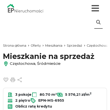
Strona główna
Oferty
Mieszkania
Sprzedaż
Częstochowa
Mieszkanie na sprzedaż
Częstochowa, Śródmieście
Dodaj do ulubionych
Drukuj
Udostępnij
2
3 pokoje
80.70 m²
5 576,21 zł/m
2 piętro
EPN-MS-6955
Oblicz ratę kredytu