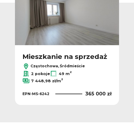
ż
Mieszkanie na sprzedaż
M
Częstochowa, Śródmieście
2
2 pokoje
49 m
2
7 448,98 zł/m
EPN
 zł
365 000 zł
EPN-MS-6242