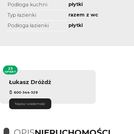
płytki
Podłoga kuchni
razem z wc
Typ łazienki
płytki
Podłoga łazienki
23
OFERT
Łukasz Dróżdż
600-344-329
Napisz wiadomość
OPIS
NIERUCHOMOŚCI