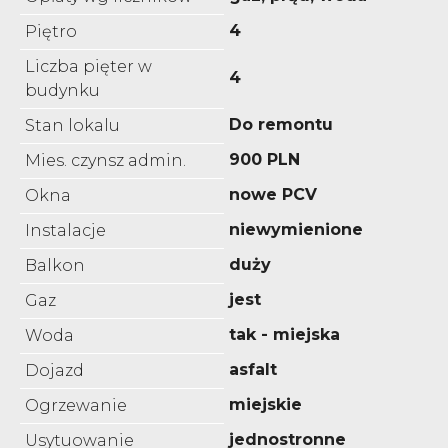
4
Piętro
Liczba pięter w
4
budynku
Do remontu
Stan lokalu
900 PLN
Mies. czynsz admin.
nowe PCV
Okna
niewymienione
Instalacje
duży
Balkon
jest
Gaz
tak - miejska
Woda
asfalt
Dojazd
miejskie
Ogrzewanie
jednostronne
Usytuowanie