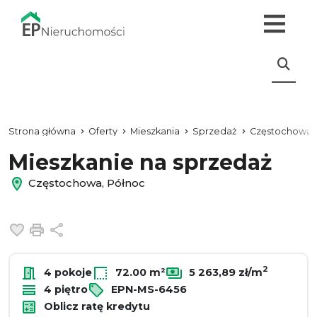
Strona główna
Oferty
Mieszkania
Sprzedaż
Częstochowa
Mieszkanie na sprzedaż
Częstochowa, Północ
Dodaj do ulubionych
Drukuj
Udostępnij
2
4 pokoje
72.00 m²
5 263,89 zł/m
4 piętro
EPN-MS-6456
Oblicz ratę kredytu