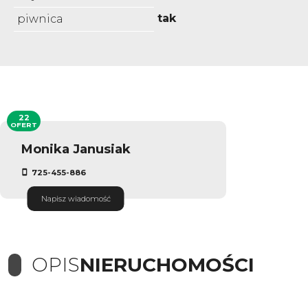
tak
piwnica
22
OFERT
Monika Janusiak
725-455-886
Napisz wiadomość
OPIS
NIERUCHOMOŚCI