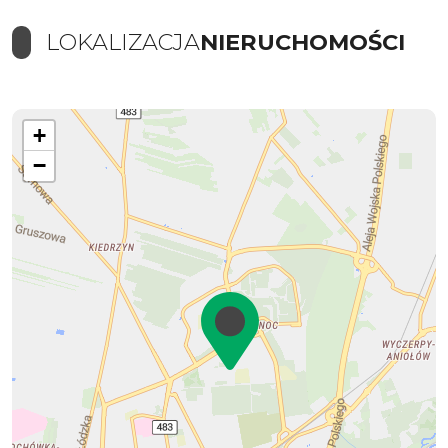
LOKALIZACJA
NIERUCHOMOŚCI
+
−