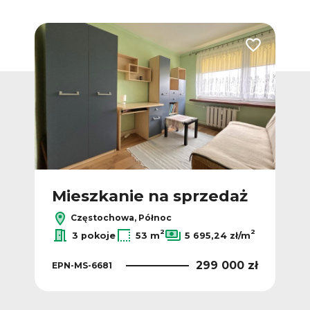
Dodaj do ulubionych
Dodaj do ulub
ż
Mieszkanie na sprzedaż
M
Częstochowa, Północ
2
2
2
ł/m
3 pokoje
53 m
5 695,24 zł/m
 zł
299 000 zł
EPN-MS-6681
EPN