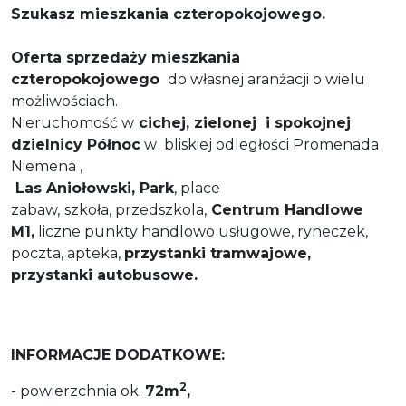
Szukasz mieszkania czteropokojowego.
Oferta sprzedaży mieszkania
czteropokojowego
do własnej aranżacji o wielu
możliwościach.
Nieruchomość w
cichej, zielonej i spokojnej
dzielnicy Północ
w bliskiej odległości Promenada
Niemena ,
Las Aniołowski, Park
, place
zabaw,
szkoła, przedszkola,
Centrum Handlowe
M1,
liczne punkty handlowo usługowe, ryneczek,
poczta, apteka,
przystanki tramwajowe,
przystanki autobusowe.
INFORMACJE DODATKOWE:
2
- powierzchnia ok.
72m
,