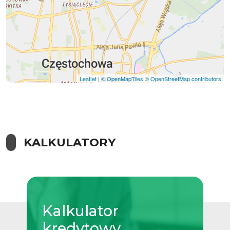
Leaflet
|
© OpenMapTiles
© OpenStreetMap contributors
KALKULATORY
Kalkulator
kredytowy