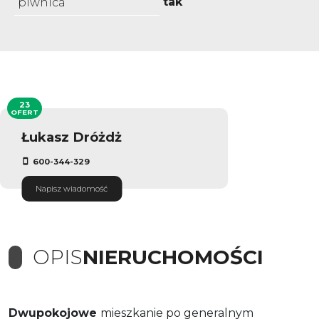
tak
piwnica
23
OFERT
Łukasz Dróżdż
600-344-329
Napisz wiadomość
OPIS
NIERUCHOMOŚCI
Dwupokojowe
mieszkanie po generalnym