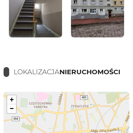
LOKALIZACJA
NIERUCHOMOŚCI
+
−