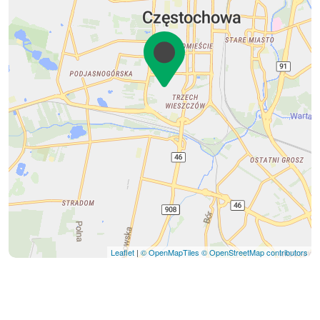
Leaflet
|
© OpenMapTiles
© OpenStreetMap contributors