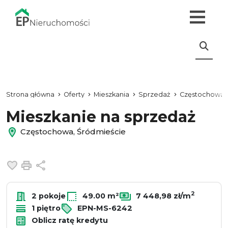
Strona główna
Oferty
Mieszkania
Sprzedaż
Częstochowa
Mieszkanie na sprzedaż
Częstochowa, Śródmieście
Dodaj do ulubionych
Drukuj
Udostępnij
2
2 pokoje
49.00 m²
7 448,98 zł/m
1 piętro
EPN-MS-6242
Oblicz ratę kredytu