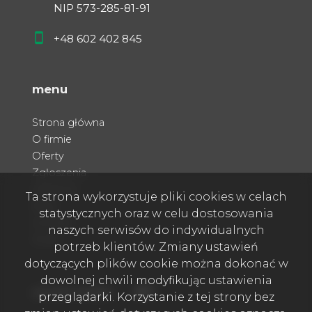
NIP 573-285-81-91
+48 602 402 845
menu
Strona główna
O firmie
Oferty
Zgłoszenia
Ulubione
Ta strona wykorzystuje pliki cookies w celach
Blog
statystycznych oraz w celu dostosowania
Kontakt
naszych serwisów do indywidualnych
Rodo
potrzeb klientów. Zmiany ustawień
dotyczących plików cookie można dokonać w
dowolnej chwili modyfikując ustawienia
Facebook
Facebook
social media
przeglądarki. Korzystanie z tej strony bez