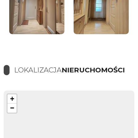
LOKALIZACJA
NIERUCHOMOŚCI
+
−