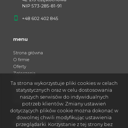
NIP 573-285-81-91
+48 602 402 845
menu
Strona główna
O firmie
Oferty
Zgłoszenia
Ulubione
Ta strona wykorzystuje pliki cookies w celach
Blog
statystycznych oraz w celu dostosowania
Kontakt
naszych serwisów do indywidualnych
Rodo
potrzeb klientów. Zmiany ustawień
dotyczących plików cookie można dokonać w
dowolnej chwili modyfikując ustawienia
Facebook
Facebook
social media
przeglądarki. Korzystanie z tej strony bez