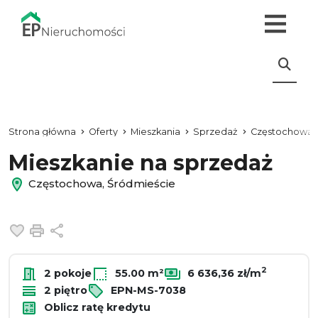
Strona główna
Oferty
Mieszkania
Sprzedaż
Częstochowa
Mieszkanie na sprzedaż
Częstochowa, Śródmieście
Dodaj do ulubionych
Drukuj
Udostępnij
2
2 pokoje
55.00 m²
6 636,36 zł/m
2 piętro
EPN-MS-7038
Oblicz ratę kredytu