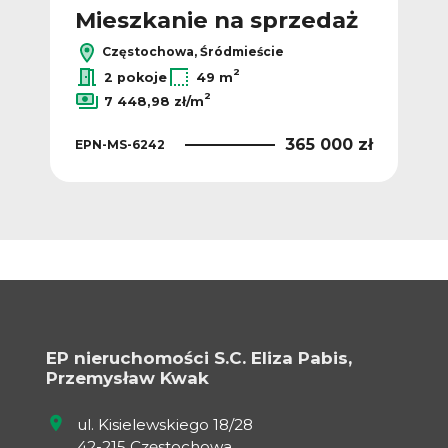
ż
Mieszkanie na sprzedaż
M
Częstochowa, Śródmieście
2
2
/m
2 pokoje
49 m
2
7 448,98 zł/m
 zł
EPN
365 000 zł
EPN-MS-6242
EP nieruchomości S.C. Eliza Pabis,
Przemysław Kwak
ul. Kisielewskiego 18/28
42-215 Częstochowa