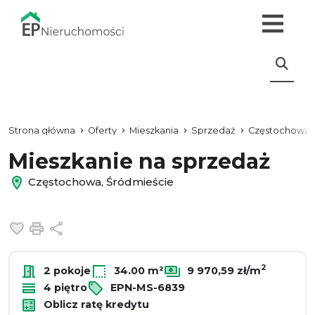
Strona główna
Oferty
Mieszkania
Sprzedaż
Częstochowa
Mieszkanie na sprzedaż
Częstochowa, Śródmieście
Dodaj do ulubionych
Drukuj
Udostępnij
2
2 pokoje
34.00 m²
9 970,59 zł/m
4 piętro
EPN-MS-6839
Oblicz ratę kredytu