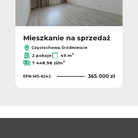
ż
Mieszkanie na sprzedaż
M
Częstochowa, Śródmieście
2
2
/m
2 pokoje
49 m
2
7 448,98 zł/m
 zł
EPN
365 000 zł
EPN-MS-6242