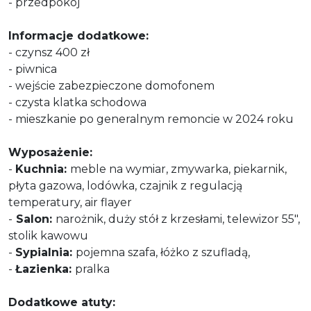
- przedpokój
Informacje dodatkowe:
- czynsz 400 zł
- piwnica
- wejście zabezpieczone domofonem
- czysta klatka schodowa
- mieszkanie po generalnym remoncie w 2024 roku
Wyposażenie:
-
Kuchnia:
meble na wymiar, zmywarka, piekarnik,
płyta gazowa, lodówka, czajnik z regulacją
temperatury, air flayer
-
Salon:
narożnik, duży stół z krzesłami, telewizor 55",
stolik kawowu
-
Sypialnia:
pojemna szafa, łóżko z szufladą,
-
Łazienka:
pralka
Dodatkowe atuty: