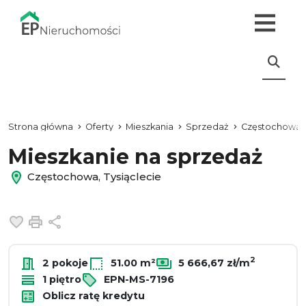
Strona główna
Oferty
Mieszkania
Sprzedaż
Częstochowa
Mieszkanie na sprzedaż
Częstochowa, Tysiąclecie
Dodaj do ulubionych
Drukuj
Udostępnij
2
2 pokoje
51.00 m²
5 666,67 zł/m
1 piętro
EPN-MS-7196
Oblicz ratę kredytu