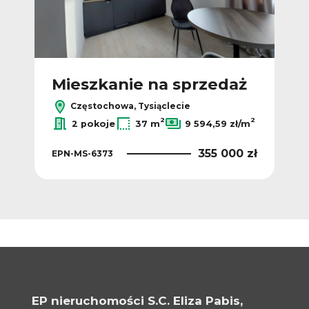
ż
Mieszkanie na sprzedaż
M
Częstochowa, Tysiąclecie
2
2
2
ł/m
2 pokoje
37 m
9 594,59 zł/m
 zł
355 000 zł
EPN-MS-6373
EPN
EP nieruchomości S.C. Eliza Pabis,