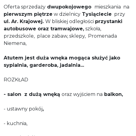
Oferta sprzedaży
dwupokojowego
mieszkania na
pierwszym piętrze
w dzielnicy
Tysiąclecie
przy
ul. Ar. Krajowej.
W bliskiej odległości
przystanki
a
utobusowe oraz tramwajowe,
szkoła,
przedszkole, place zabaw, sklepy, Promenada
Niemena,
Atutem jest duża wnęka mogąca służyć jako
sypialnia, garderoba, jadalnia...
ROZKŁAD
- salon z dużą wnęką
oraz wyjściem na
balkon,
- ustawny pokój
,
- kuchnia,