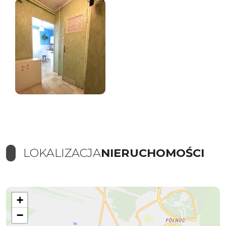
LOKALIZACJA
NIERUCHOMOŚCI
+
−