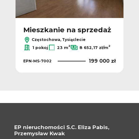
ż
Mieszkanie na sprzedaż
M
Częstochowa, Tysiąclecie
2
2
2
m
1 pokoj
23 m
8 652,17 zł/m
 zł
199 000 zł
EPN-MS-7002
EPN
EP nieruchomości S.C. Eliza Pabis,
Przemysław Kwak