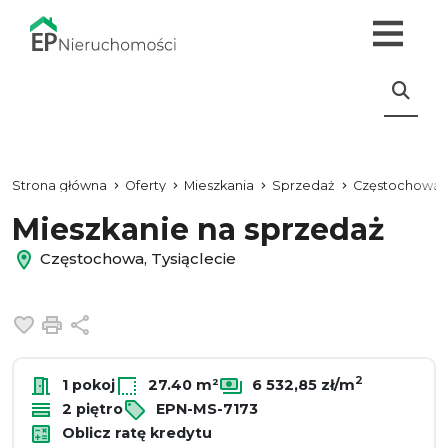
Strona główna
Oferty
Mieszkania
Sprzedaż
Częstochowa
Mieszkanie na sprzedaż
Częstochowa, Tysiąclecie
Dodaj do ulubionych
Drukuj
Udostępnij
2
1 pokoj
27.40 m²
6 532,85 zł/m
2 piętro
EPN-MS-7173
Oblicz ratę kredytu