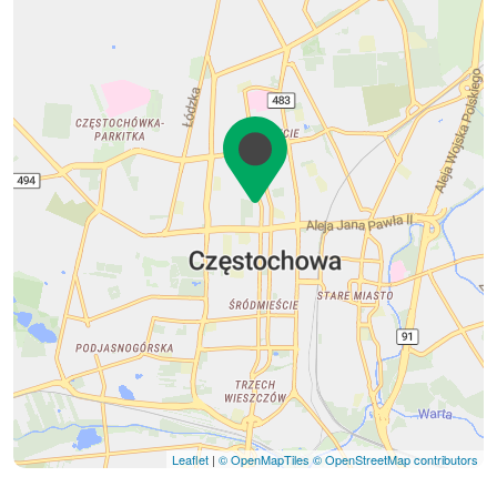
Leaflet
|
© OpenMapTiles
© OpenStreetMap contributors