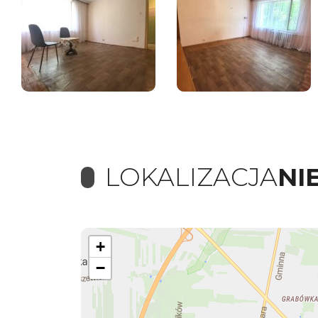
LOKALIZACJA
NI
+
−