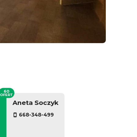
60
OFERT
Aneta Soczyk
668-348-499