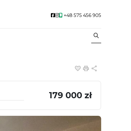
Social link
Social link
+48 575 456 905
Dodaj do ulubiony
Drukuj
Udostępnij
179 000 zł