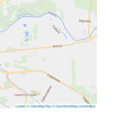
Leaflet
|
© OpenMapTiles
© OpenStreetMap contributors