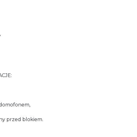
,
CJE:
a domofonem,
ny przed blokiem.