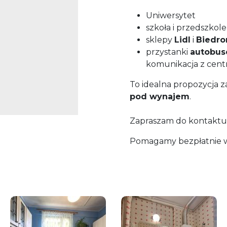
Uniwersytet
szkoła i przedszkole
sklepy
Lidl
i
Biedro
przystanki
autobus
komunikacja z cent
To idealna propozycja 
pod wynajem
.
Zapraszam do kontaktu 
Pomagamy bezpłatnie w