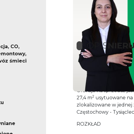
OPIS
NIER
cja, CO,
emontowy,
óz śmieci
Poszukujesz mieszkani
jest dla Ciebie !
Oferuje na sprzedaż jas
2
27,4 m
usytuowane na 2
tu
zlokalizowane w jednej 
Częstochowy - Tysiąclec
wniane
ROZKŁAD
nione