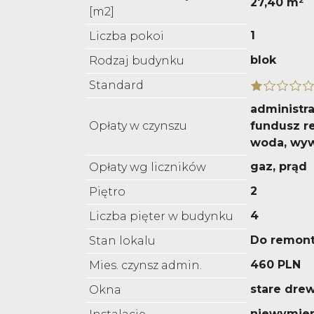
27,40 m²
[m2]
1
Liczba pokoi
blok
Rodzaj budynku
Standard
administra
Opłaty w czynszu
fundusz r
woda, wyw
gaz, prąd
Opłaty wg liczników
2
Piętro
4
Liczba pięter w budynku
Do remon
Stan lokalu
460 PLN
Mies. czynsz admin.
stare dre
Okna
niewymie