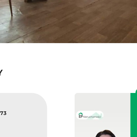
Y
173