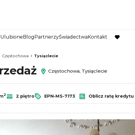
Ulubione
Blog
Partnerzy
Świadectwa
Kontakt
favorite
Częstochowa
Tysiąclecie
przedaż
Częstochowa, Tysiąclecie
2
/m
2 piętro
EPN-MS-7173
Oblicz ratę kredytu