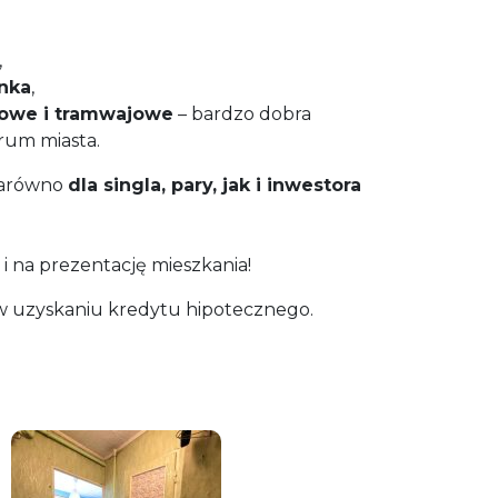
,
nka
,
owe i tramwajowe
– bardzo dobra
rum miasta.
zarówno
dla singla, pary, jak i inwestora
i na prezentację mieszkania!
 uzyskaniu kredytu hipotecznego.