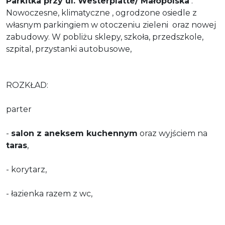
Parkitka przy ul. Westerplatte/ Małopolska
.
Nowoczesne, klimatyczne , ogrodzone osiedle z
własnym parkingiem w otoczeniu zieleni oraz nowej
zabudowy. W pobliżu sklepy, szkoła, przedszkole,
szpital, przystanki autobusowe,
ROZKŁAD:
parter
-
salon z aneksem kuchennym
oraz wyjściem na
taras
,
- korytarz,
- łazienka razem z wc,