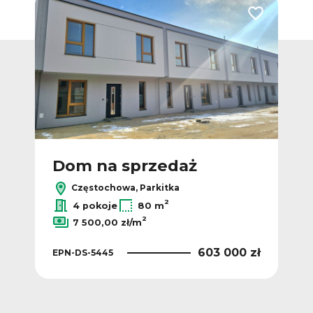
Dodaj do ulub
Dom na sprzedaż
Częstochowa, Parkitka
2
4 pokoje
80 m
2
7 500,00 zł/m
603 000 zł
EPN-DS-5445