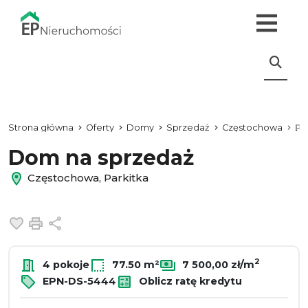
Strona główna
Oferty
Domy
Sprzedaż
Częstochowa
Pa
Dom na sprzedaż
Częstochowa, Parkitka
Dodaj do ulubionych
Drukuj
Udostępnij
2
4 pokoje
77.50 m²
7 500,00 zł/m
EPN-DS-5444
Oblicz ratę kredytu