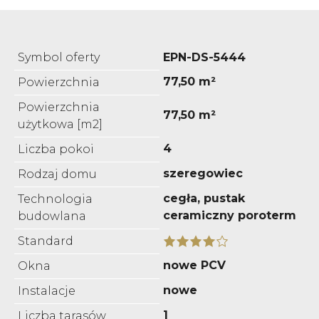
Symbol oferty
EPN-DS-5444
77,50 m²
Powierzchnia
Powierzchnia
77,50 m²
użytkowa [m2]
4
Liczba pokoi
szeregowiec
Rodzaj domu
cegła, pustak
Technologia
ceramiczny poroterm
budowlana
Standard
nowe PCV
Okna
nowe
Instalacje
1
Liczba tarasów