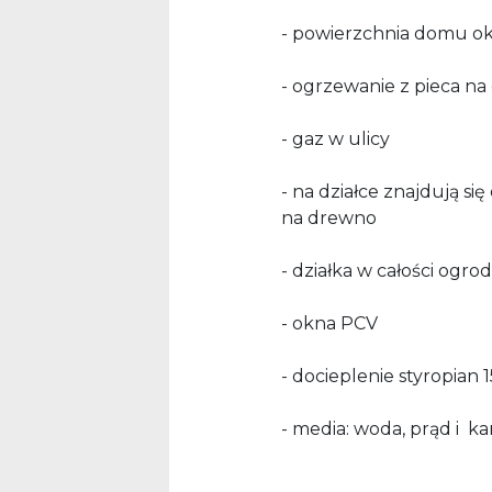
- powierzchnia domu ok
- ogrzewanie z pieca n
- gaz w ulicy
- na działce znajdują si
na drewno
- działka w całości ogro
- okna PCV
- docieplenie styropian 
- media: woda, prąd i ka