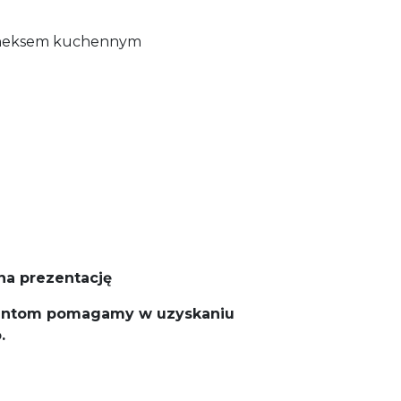
 aneksem kuchennym
na prezentację
entom pomagamy w uzyskaniu
o.