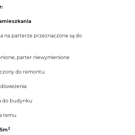
e:
zamieszkania
eta na parterze przeznaczone są do
mienione, parter niewymienione
naczony do remontu
 odświeżenia
ia do budynku
ta temu
2
5
m