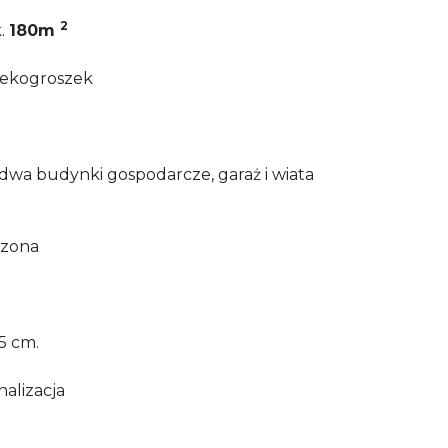
2
.
180
m
a ekogroszek
ę dwa budynki gospodarcze, garaż i wiata
dzona
15 cm.
nalizacja