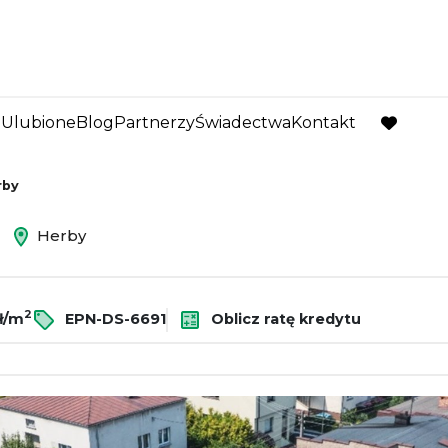
Ulubione
Blog
Partnerzy
Świadectwa
Kontakt
favorite
rby
ż
Herby
2
ł/m
EPN-DS-6691
Oblicz ratę kredytu