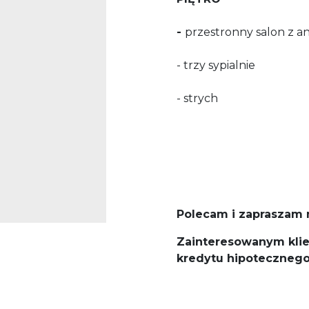
-
przestronny salon z
- trzy sypialnie
- strych
Polecam i zapraszam 
Zainteresowanym kli
kredytu hipoteczneg