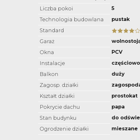
5
Liczba pokoi
pustak
Technologia budowlana
Standard
wolnostoj
Garaż
PCV
Okna
częściow
Instalacje
duży
Balkon
zagospod
Zagosp. działki
prostokat
Kształt działki
papa
Pokrycie dachu
do odświe
Stan budynku
mieszane
Ogrodzenie działki