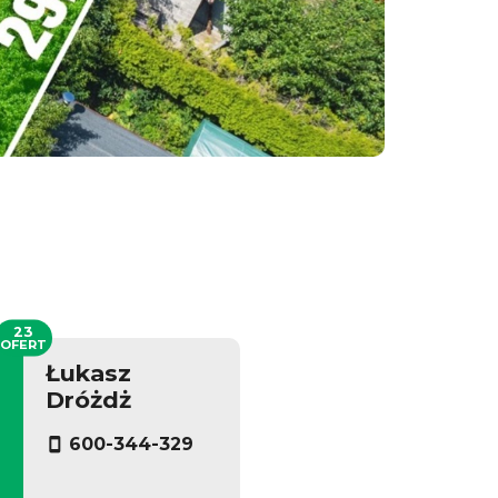
23
OFERT
Łukasz
Dróżdż
600-344-329