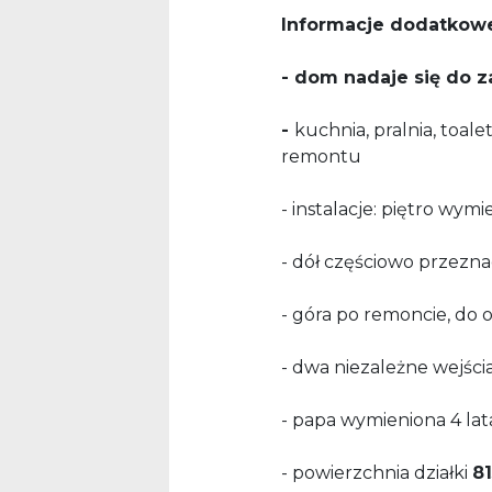
Informacje dodatkow
-
dom nadaje się do 
-
kuchnia, pralnia, toal
remontu
- instalacje: piętro wy
- dół częściowo przez
- góra po remoncie, do
- dwa niezależne wejśc
- papa wymieniona 4 la
- powierzchnia działki
81