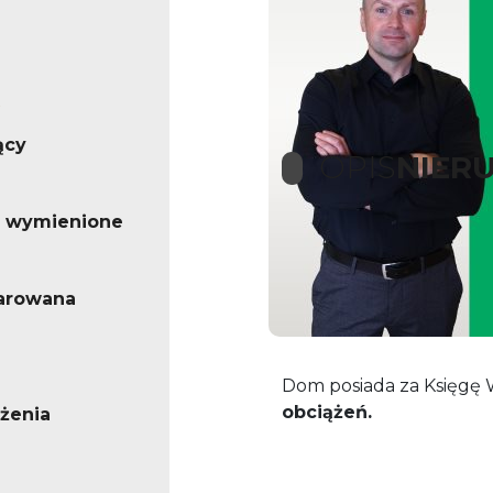
ący
OPIS
NIER
o wymienione
Dom wolnostojący w d
sprzedaż.
arowana
Dom posiada za Księgę 
obciążeń.
żenia