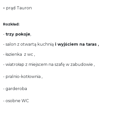
-
prąd Tauron
Rozkład:
-
trzy pokoje
,
- salon z otwartą kuchnią
i wyjściem na taras ,
- łazienka z wc ,
- wiatrołap z miejscem na szafę w zabudowie ,
- pralnio-kotłownia ,
- garderoba
- osobne WC