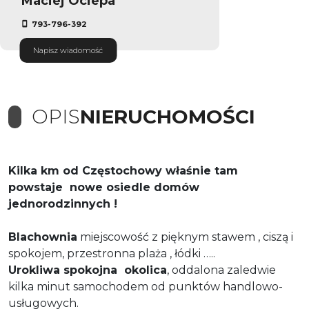
Maciej Ociepa
793-796-392
Napisz wiadomość
OPIS
NIERUCHOMOŚCI
Kilka km od Częstochowy właśnie tam
powstaje nowe osiedle domów
jednorodzinnych !
Blachownia
miejscowość z pięknym stawem , ciszą i
spokojem, przestronna plaża , łódki …..
Urokliwa spokojna okolica
, oddalona zaledwie
kilka minut samochodem od punktów handlowo-
usługowych.