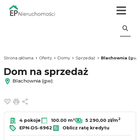
Strona główna
Oferty
Domy
Sprzedaż
Blachownia (gw)
Dom na sprzedaż
Blachownia (gw)
Dodaj do ulubionych
Drukuj
Udostępnij
2
4 pokoje
100.00 m²
5 290,00 zł/m
EPN-DS-6962
Oblicz ratę kredytu