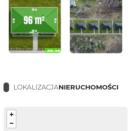
LOKALIZACJA
NIERUCHOMOŚCI
+
−