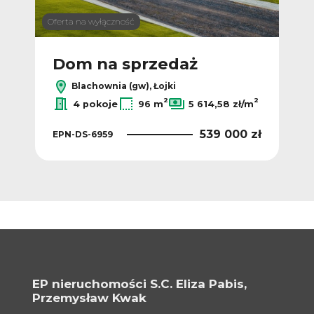
Oferta na wyłączność
Dom na sprzedaż
Blachownia (gw), Łojki
2
2
4 pokoje
96 m
5 614,58 zł/m
539 000 zł
EPN-DS-6959
EP nieruchomości S.C. Eliza Pabis,
Przemysław Kwak