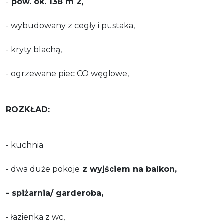
-
pow. ok. 138 m 2,
-
wybudowany z cegły i pustaka,
- kryty blachą,
- ogrzewane piec CO węglowe,
ROZKŁAD:
- kuchnia
- dwa duże pokoje
z wyjściem na balkon,
- spiżarnia/ garderoba,
- łazienka z wc,