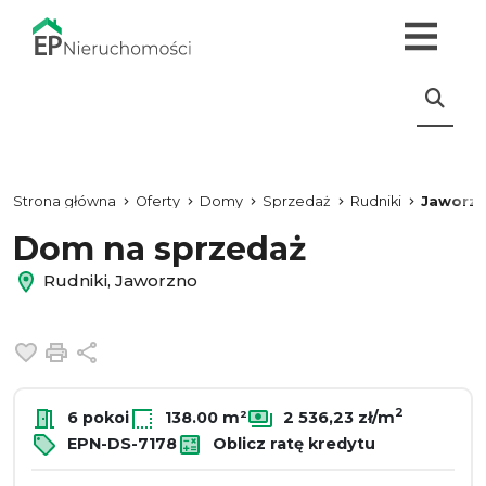
Strona główna
Oferty
Domy
Sprzedaż
Rudniki
Jaworz
Dom na sprzedaż
Rudniki, Jaworzno
Dodaj do ulubionych
Drukuj
Udostępnij
2
6 pokoi
138.00 m²
2 536,23 zł/m
EPN-DS-7178
Oblicz ratę kredytu