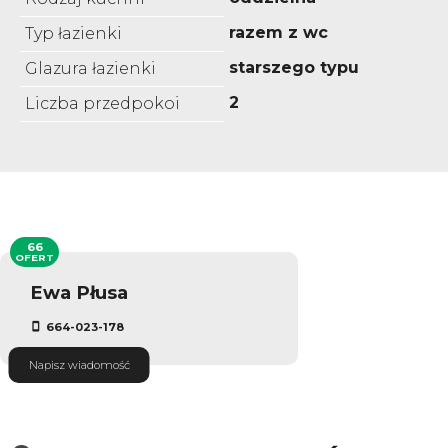
razem z wc
Typ łazienki
starszego typu
Glazura łazienki
2
Liczba przedpokoi
66
OFERT
Ewa Płusa
664-023-178
Napisz wiadomość