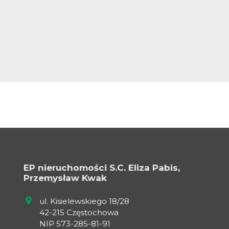
EP nieruchomości S.C. Eliza Pabis,
Przemysław Kwak
ul. Kisielewskiego 18/28
42-215 Częstochowa
NIP 573-285-81-91