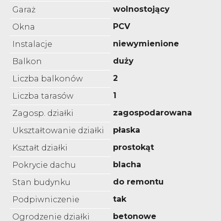
wolnostojący
Garaż
PCV
Okna
niewymienione
Instalacje
duży
Balkon
2
Liczba balkonów
1
Liczba tarasów
zagospodarowana
Zagosp. działki
płaska
Ukształtowanie działki
prostokąt
Kształt działki
blacha
Pokrycie dachu
do remontu
Stan budynku
tak
Podpiwniczenie
betonowe
Ogrodzenie działki