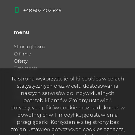
+48 602 402 845
menu
Strona główna
O firmie
Oferty
Zgłoszenia
Ulubione
Ta strona wykorzystuje pliki cookies w celach
Blog
statystycznych oraz w celu dostosowania
Kontakt
naszych serwisów do indywidualnych
Rodo
potrzeb klientów. Zmiany ustawień
dotyczących plików cookie można dokonać w
dowolnej chwili modyfikując ustawienia
Facebook
Facebook
social media
przeglądarki. Korzystanie z tej strony bez
zmian ustawień dotyczących cookies oznacza,