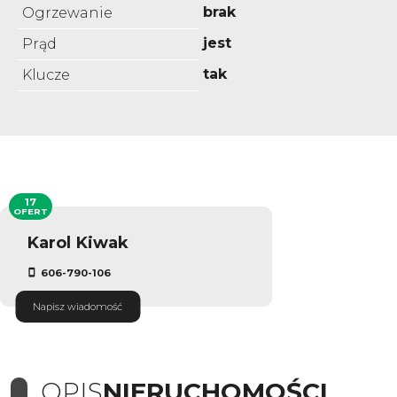
brak
Ogrzewanie
jest
Prąd
tak
Klucze
17
OFERT
Karol Kiwak
606-790-106
Napisz wiadomość
OPIS
NIERUCHOMOŚCI