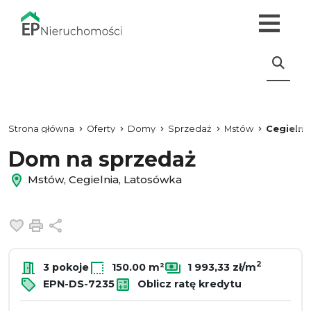
Strona główna
Oferty
Domy
Sprzedaż
Mstów
Cegielni
Dom na sprzedaż
Mstów, Cegielnia, Latosówka
Dodaj do ulubionych
Drukuj
Udostępnij
2
3 pokoje
150.00 m²
1 993,33 zł/m
EPN-DS-7235
Oblicz ratę kredytu