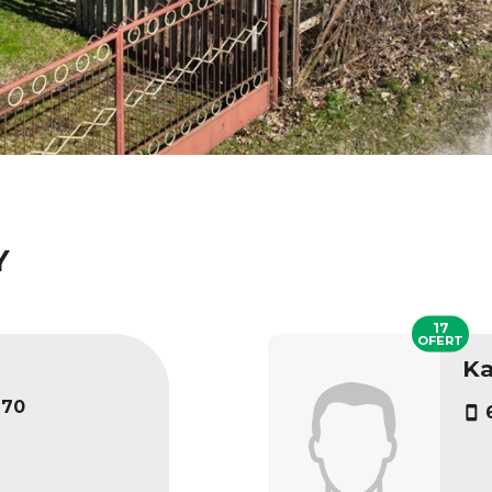
Y
17
OFERT
Ka
270