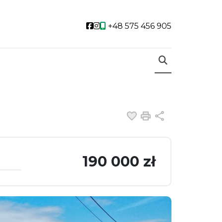
Social link
Social link
+48 575 456 905
Dodaj do ulubiony
Drukuj
Udostępnij
190 000 zł