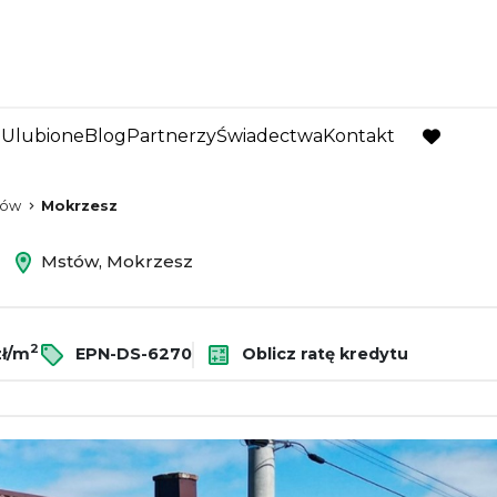
Ulubione
Blog
Partnerzy
Świadectwa
Kontakt
favorite
tów
Mokrzesz
ż
Mstów, Mokrzesz
2
zł/m
EPN-DS-6270
Oblicz ratę kredytu