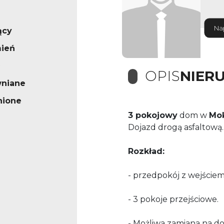
Na
ący
mień
OPIS
NIER
wniane
nione
3 pokojowy
dom w
Mok
Dojazd drogą asfaltową
Rozkład:
- przedpokój z wejście
- 3 pokoje przejściowe.
- Możliwa zamiana na 