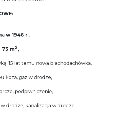
OWE:
nia
w 1946 r.
,
2
 73
m
,
ką, 15 lat temu nowa blachodachówka,
pu koza, gaz w drodze,
arcze, podpiwniczenie,
 w drodze, kanalizacja w drodze.