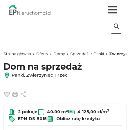
Strona główna
Oferty
Domy
Sprzedaż
Panki
Zwierzyni
Dom na sprzedaż
Panki, Zwierzyniec Trzeci
Dodaj do ulubionych
Drukuj
Udostępnij
2
2 pokoje
40.00 m²
4 125,00 zł/m
EPN-DS-5015
Oblicz ratę kredytu