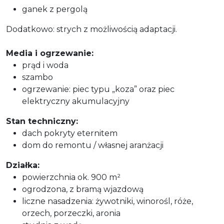
ganek z pergolą
Dodatkowo: strych z możliwością adaptacji.
Media i ogrzewanie:
prąd i woda
szambo
ogrzewanie: piec typu „koza” oraz piec
elektryczny akumulacyjny
Stan techniczny:
dach pokryty eternitem
dom do remontu / własnej aranżacji
Działka:
powierzchnia ok. 900 m²
ogrodzona, z bramą wjazdową
liczne nasadzenia: żywotniki, winorośl, róże,
orzech, porzeczki, aronia