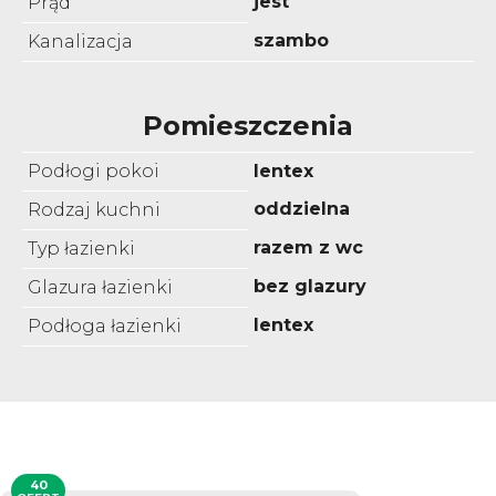
jest
Prąd
szambo
Kanalizacja
Pomieszczenia
Podłogi pokoi
lentex
oddzielna
Rodzaj kuchni
razem z wc
Typ łazienki
bez glazury
Glazura łazienki
lentex
Podłoga łazienki
40